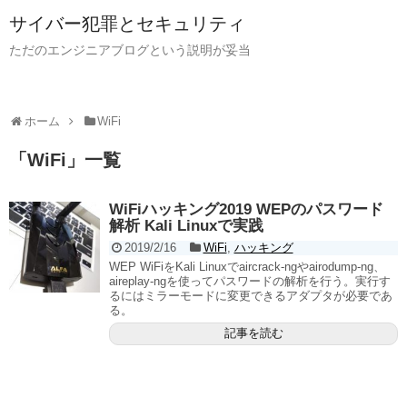
サイバー犯罪とセキュリティ
ただのエンジニアブログという説明が妥当
ホーム
WiFi
「
WiFi
」
一覧
WiFiハッキング2019 WEPのパスワード
解析 Kali Linuxで実践
2019/2/16
WiFi
,
ハッキング
WEP WiFiをKali Linuxでaircrack-ngやairodump-ng、
aireplay-ngを使ってパスワードの解析を行う。実行す
るにはミラーモードに変更できるアダプタが必要であ
る。
記事を読む