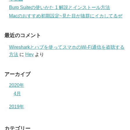
Burp Suiteの使いかた 1 解説とインストール方法
Macのおすすめ初期設定~見た目が抜群にイカしてるぜ
最近のコメント
Wiresharkとハブを使ってスマホのWi-Fi通信を盗聴する
方法
に
Hey
より
アーカイブ
2020年
4月
2019年
カテゴリー